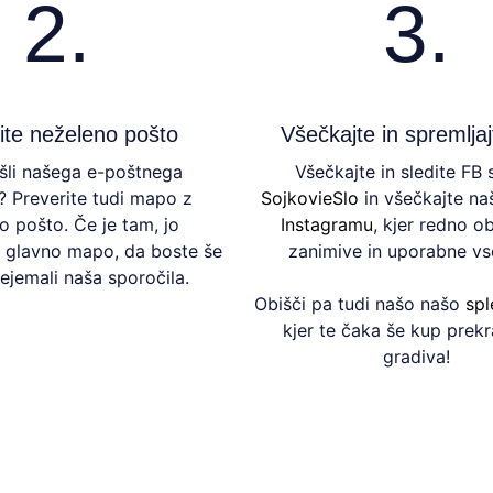
2.
3.
ite neželeno pošto
Všečkajte in spremlja
ašli našega e-poštnega
Všečkajte in sledite FB 
? Preverite tudi mapo z
SojkovieSlo
in všečkajte naš
o pošto. Če je tam, jo
Instagramu
, kjer redno o
 glavno mapo, da boste še
zanimive in uporabne vs
ejemali naša sporočila.
Obišči pa tudi našo našo
spl
kjer te čaka še kup prek
gradiva!