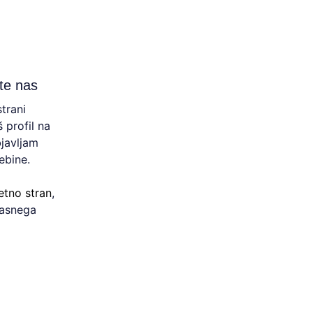
jte nas
strani
 profil na
bjavljam
ebine.
etno stran
,
rasnega