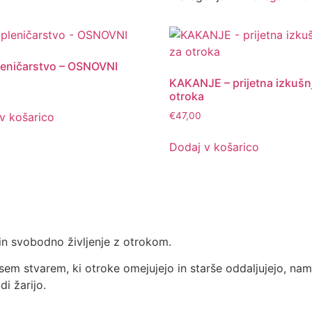
eničarstvo – OSNOVNI
KAKANJE – prijetna izkušn
otroka
v košarico
€
47,00
Dodaj v košarico
in svobodno življenje z otrokom.
em stvarem, ki otroke omejujejo in starše oddaljujejo, nam
i žarijo.