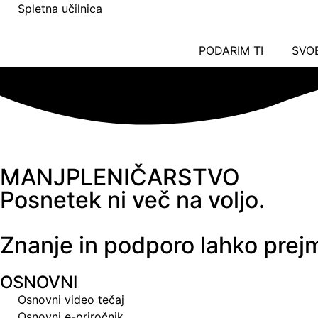
Spletna učilnica
PODARIM TI
SVO
MANJPLENIČARSTVO
Posnetek ni več na voljo.
Znanje in podporo lahko prejm
OSNOVNI
Osnovni video tečaj
Osnovni e-priročnik