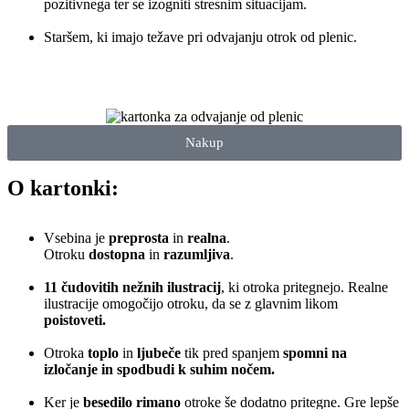
pozitivnega ter se izogniti stresnim situacijam.
Staršem, ki imajo težave pri odvajanju otrok od plenic.
Nakup
O kartonki:
Vsebina je
preprosta
in
realna
.
Otroku
dostopna
in
razumljiva
.
11 čudovitih nežnih ilustracij
, ki otroka pritegnejo. Realne
ilustracije omogočijo otroku, da se z glavnim likom
poistoveti.
Otroka
toplo
in
ljubeče
tik pred spanjem
spomni na
izločanje in spodbudi k suhim nočem.
Ker je
besedilo rimano
otroke še dodatno pritegne. Gre lepše