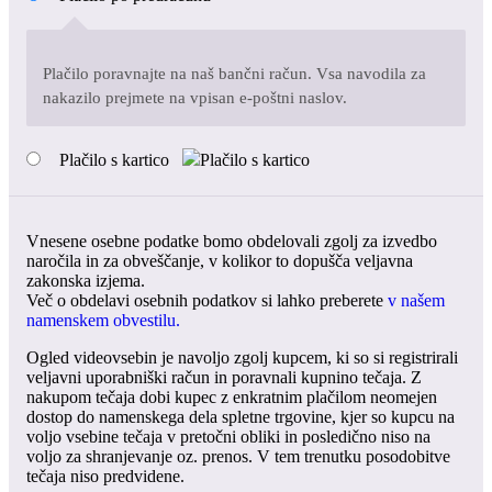
Plačilo poravnajte na naš bančni račun. Vsa navodila za
nakazilo prejmete na vpisan e-poštni naslov.
Plačilo s kartico
Vnesene osebne podatke bomo obdelovali zgolj za izvedbo
naročila in za obveščanje, v kolikor to dopušča veljavna
zakonska izjema.
Več o obdelavi osebnih podatkov si lahko preberete
v našem
namenskem obvestilu.
Ogled videovsebin je navoljo zgolj kupcem, ki so si registrirali
veljavni uporabniški račun in poravnali kupnino tečaja. Z
nakupom tečaja dobi kupec z enkratnim plačilom neomejen
dostop do namenskega dela spletne trgovine, kjer so kupcu na
voljo vsebine tečaja v pretočni obliki in posledično niso na
voljo za shranjevanje oz. prenos. V tem trenutku posodobitve
tečaja niso predvidene.