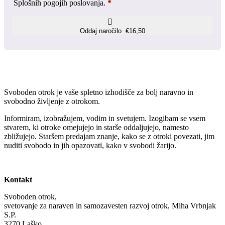
Splošnih pogojih poslovanja.
*
Oddaj naročilo €16,50
Svoboden otrok je vaše spletno izhodišče za bolj naravno in
svobodno življenje z otrokom.
Informiram, izobražujem, vodim in svetujem. Izogibam se vsem
stvarem, ki otroke omejujejo in starše oddaljujejo, namesto
zbližujejo. Staršem predajam znanje, kako se z otroki povezati, jim
nuditi svobodo in jih opazovati, kako v svobodi žarijo.
Kontakt
Svoboden otrok,
svetovanje za naraven in samozavesten razvoj otrok, Miha Vrbnjak
S.P.
3270 Laško