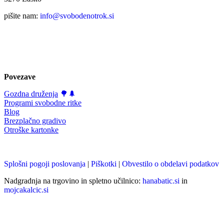
pišite nam:
info@svobodenotrok.si
Povezave
Gozdna druženja
🌳🌲
Programi svobodne ritke
Blog
Brezplačno gradivo
Otroške kartonke
Splošni pogoji poslovanja
|
Piškotki
|
Obvestilo o obdelavi podatkov
Nadgradnja na trgovino in spletno učilnico:
hanabatic.si
in
mojcakalcic.si