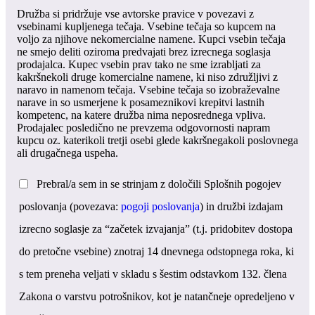
Družba si pridržuje vse avtorske pravice v povezavi z
vsebinami kupljenega tečaja. Vsebine tečaja so kupcem na
voljo za njihove nekomercialne namene. Kupci vsebin tečaja
ne smejo deliti oziroma predvajati brez izrecnega soglasja
prodajalca. Kupec vsebin prav tako ne sme izrabljati za
kakršnekoli druge komercialne namene, ki niso združljivi z
naravo in namenom tečaja. Vsebine tečaja so izobraževalne
narave in so usmerjene k posameznikovi krepitvi lastnih
kompetenc, na katere družba nima neposrednega vpliva.
Prodajalec posledično ne prevzema odgovornosti napram
kupcu oz. katerikoli tretji osebi glede kakršnegakoli poslovnega
ali drugačnega uspeha.
Prebral/a sem in se strinjam z določili Splošnih pogojev
poslovanja (povezava:
pogoji poslovanja
) in družbi izdajam
izrecno soglasje za “začetek izvajanja” (t.j. pridobitev dostopa
do pretočne vsebine) znotraj 14 dnevnega odstopnega roka, ki
s tem preneha veljati v skladu s šestim odstavkom 132. člena
Zakona o varstvu potrošnikov, kot je natančneje opredeljeno v