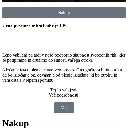
Nakup
Cena posamezne kartonke je 13€.
Lepo vabljeni pa tudi v našo podporno skupnost svobodnih ritk, kjer
se podpiramo in družimo do suhosti vašega otroka.
Izločanje izven plenic je naraven proces. Omogočite sebi in otroku,
da bo izločanje oz. odvajanje od plenic izkušnja, ki bo otroku in
vam ostala v lepem spominu.
Toplo vabljeni!
Več podrobnosti:
Več
Nakup