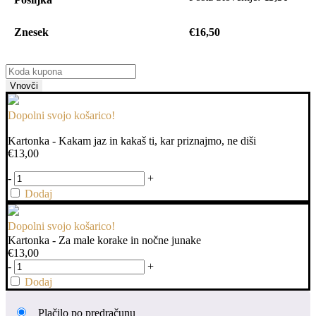
Znesek
€
16,50
Vnovči
Dopolni svojo košarico!
Kartonka - Kakam jaz in kakaš ti, kar priznajmo, ne diši
€
13,00
-
+
Dodaj
Dopolni svojo košarico!
Kartonka - Za male korake in nočne junake
€
13,00
-
+
Dodaj
Plačilo po predračunu