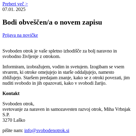
Preberi več >
07.01. 2025
Bodi obveščen/a o novem zapisu
Prijava na novičke
Svoboden otrok je vaše spletno izhodišče za bolj naravno in
svobodno življenje z otrokom.
Informiram, izobražujem, vodim in svetujem. Izogibam se vsem
stvarem, ki otroke omejujejo in starše oddaljujejo, namesto
zbližujejo. Staršem predajam znanje, kako se z otroki povezati, jim
nuditi svobodo in jih opazovati, kako v svobodi žarijo.
Kontakt
Svoboden otrok,
svetovanje za naraven in samozavesten razvoj otrok, Miha Vrbnjak
S.P.
3270 Laško
pišite nam:
info@svobodenotrok.si