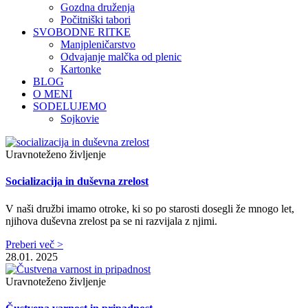
Gozdna druženja
Počitniški tabori
SVOBODNE RITKE
Manjpleničarstvo
Odvajanje malčka od plenic
Kartonke
BLOG
O MENI
SODELUJEMO
Sojkovie
Uravnoteženo življenje
Socializacija in duševna zrelost
V naši družbi imamo otroke, ki so po starosti dosegli že mnogo let,
njihova duševna zrelost pa se ni razvijala z njimi.
Preberi več >
28.01. 2025
Uravnoteženo življenje