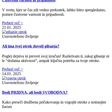
Čustvena varnost in pripadnost
V svetu, kjer se čas zdi vedno prekratek, lahko hitro spregledamo,
pomen čustvene varnosti in pripadnosti.
Preberi več >
21.01. 2025
Uravnoteženo življenje
Ali ima tvoj otrok dovolj gibanja?
Poglej dejstva in preveri svoj izračun! Razkrivam ti, zakaj gibanje ni
le “dodatna aktivnost”, ampak ključna potreba za tvoje otroke.
Preberi več >
14.01. 2025
Uravnoteženo življenje
Bodi PRIDNA, ali bodi SVOBODNA?
Kako preseči družbena pričakovanja in vzgojiti otroke z notranjim
žarom