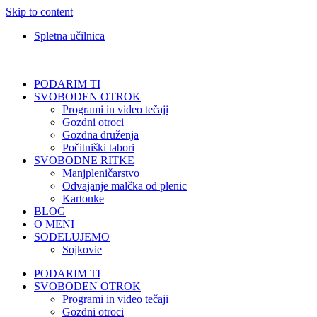
Skip to content
Spletna učilnica
PODARIM TI
SVOBODEN OTROK
Programi in video tečaji
Gozdni otroci
Gozdna druženja
Počitniški tabori
SVOBODNE RITKE
Manjpleničarstvo
Odvajanje malčka od plenic
Kartonke
BLOG
O MENI
SODELUJEMO
Sojkovie
PODARIM TI
SVOBODEN OTROK
Programi in video tečaji
Gozdni otroci